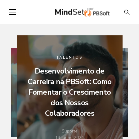
por
Mind
Set
TALENTOS
Desenvolvimento de
Carreira na PBSoft: Como
ra
Fomentar o Crescimento
ft
R
dos Nossos
Colaboradores
Suporte
13
Junho 2024